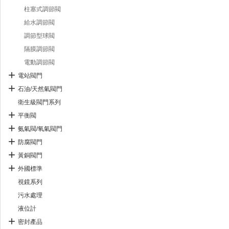
柱塞式調節閥
給水調節閥
調節型球閥
隔膜調節閥
電動調節閥
電站閥門
石油/天然氣閥門
衛生級閥門系列
平衡閥
氨氣閥/氧氣閥門
防腐閥門
黃銅閥門
外國標準
視鏡系列
污水處理
液位計
密封產品