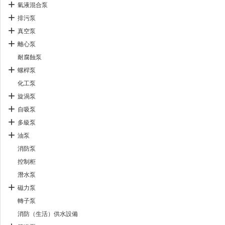
氣液混合泵
排污泵
真空泵
離心泵
耐腐蝕泵
螺桿泵
化工泵
旋渦泵
自吸泵
多級泵
油泵
消防泵
控制柜
潛水泵
磁力泵
轉子泵
消防（生活）供水設備